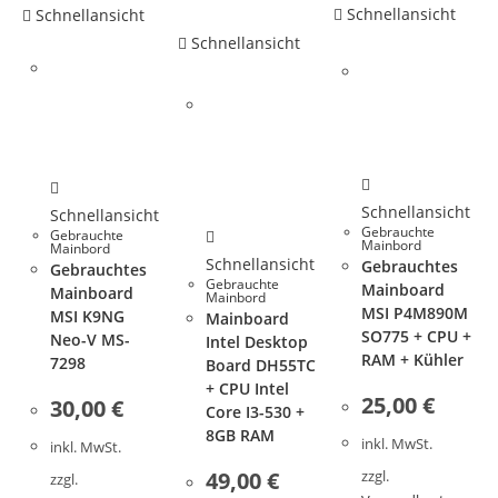
Schnellansicht
Schnellansicht
Schnellansicht
Schnellansicht
Schnellansicht
Gebrauchte
Gebrauchte
Mainbord
Mainbord
Schnellansicht
Gebrauchtes
Gebrauchtes
Gebrauchte
Mainboard
Mainboard
Mainbord
MSI P4M890M
MSI K9NG
Mainboard
SO775 + CPU +
Neo-V MS-
Intel Desktop
RAM + Kühler
7298
Board DH55TC
+ CPU Intel
25,00
€
30,00
€
Core I3-530 +
8GB RAM
inkl. MwSt.
inkl. MwSt.
49,00
€
zzgl.
zzgl.