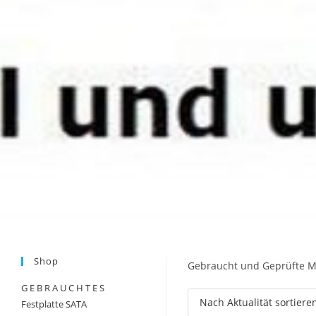
Shop
Gebraucht und Geprüfte 
G E B R A U C H T E S
Festplatte SATA