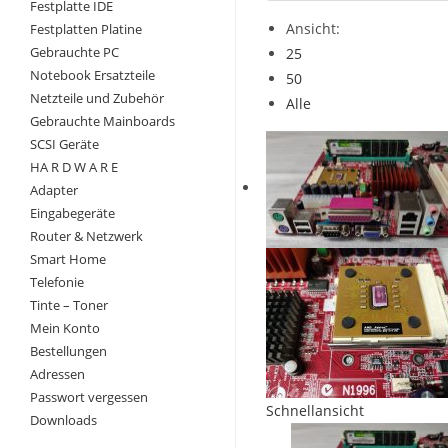
Festplatte IDE
Ansicht:
Festplatten Platine
Gebrauchte PC
25
Notebook Ersatzteile
50
Netzteile und Zubehör
Alle
Gebrauchte Mainboards
SCSI Geräte
HA R D W A R E
Adapter
Eingabegeräte
Router & Netzwerk
Smart Home
Telefonie
Tinte – Toner
Mein Konto
Bestellungen
Adressen
Passwort vergessen
Schnellansicht
Downloads