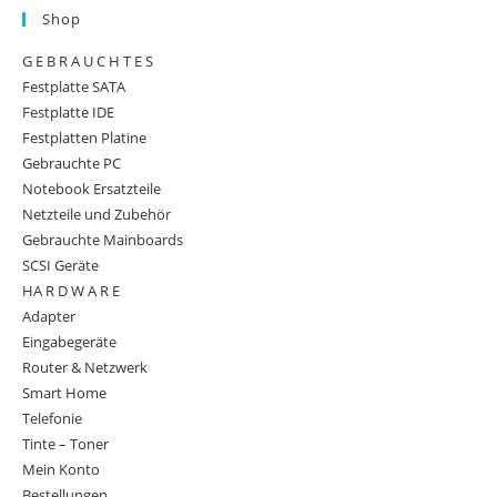
Shop
G E B R A U C H T E S
Festplatte SATA
Festplatte IDE
Festplatten Platine
Gebrauchte PC
Notebook Ersatzteile
Netzteile und Zubehör
Gebrauchte Mainboards
SCSI Geräte
HA R D W A R E
Adapter
Eingabegeräte
Router & Netzwerk
Smart Home
Telefonie
Tinte – Toner
Mein Konto
Bestellungen