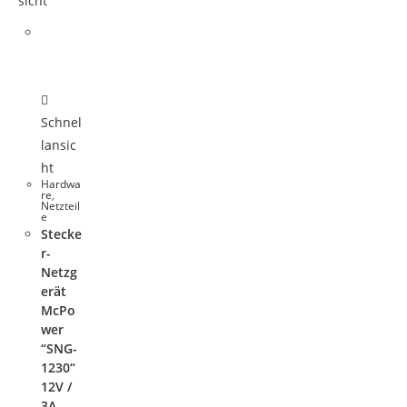
sicht
Schnel
lansic
ht
Hardwa
re
,
Netzteil
e
Stecke
r-
Netzg
erät
McPo
wer
“SNG-
1230“
12V /
3A