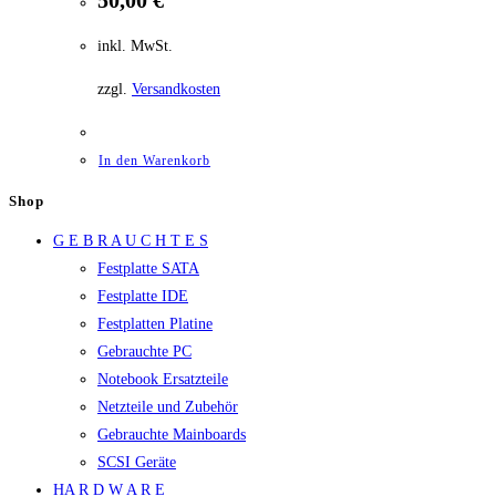
50,00
€
inkl. MwSt.
zzgl.
Versandkosten
In den Warenkorb
Shop
G E B R A U C H T E S
Festplatte SATA
Festplatte IDE
Festplatten Platine
Gebrauchte PC
Notebook Ersatzteile
Netzteile und Zubehör
Gebrauchte Mainboards
SCSI Geräte
HA R D W A R E