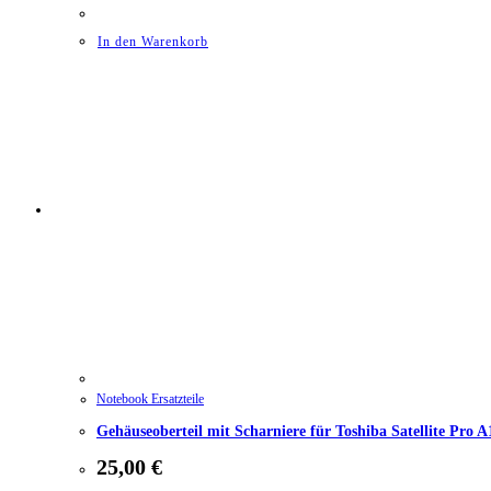
In den Warenkorb
Notebook Ersatzteile
Gehäuseoberteil mit Scharniere für Toshiba Satellite Pr
25,00
€