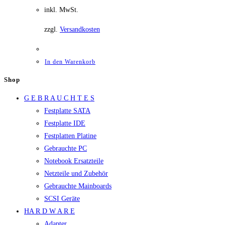
inkl. MwSt.
zzgl.
Versandkosten
In den Warenkorb
Shop
G E B R A U C H T E S
Festplatte SATA
Festplatte IDE
Festplatten Platine
Gebrauchte PC
Notebook Ersatzteile
Netzteile und Zubehör
Gebrauchte Mainboards
SCSI Geräte
HA R D W A R E
Adapter