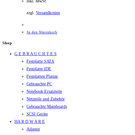
inkl. MwSt.
zzgl.
Versandkosten
In den Warenkorb
Shop
G E B R A U C H T E S
Festplatte SATA
Festplatte IDE
Festplatten Platine
Gebrauchte PC
Notebook Ersatzteile
Netzteile und Zubehör
Gebrauchte Mainboards
SCSI Geräte
HA R D W A R E
Adapter