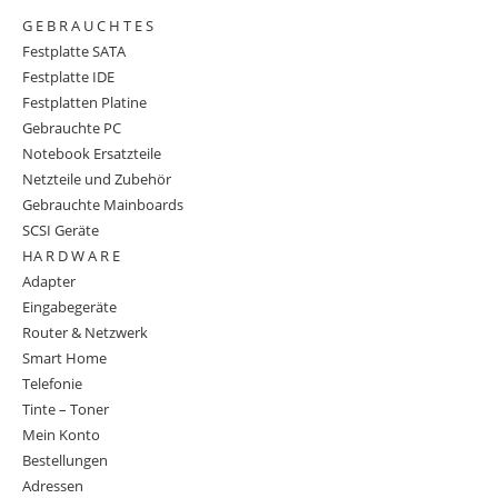
G E B R A U C H T E S
Festplatte SATA
Festplatte IDE
Festplatten Platine
Gebrauchte PC
Notebook Ersatzteile
Netzteile und Zubehör
Gebrauchte Mainboards
SCSI Geräte
HA R D W A R E
Adapter
Eingabegeräte
Router & Netzwerk
Smart Home
Telefonie
Tinte – Toner
Mein Konto
Bestellungen
Adressen