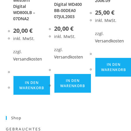
Western
2006.09
Digital WD400
Digital
BB-00DEA0
25,00
€
WD800LB –
07JUL2003
07DNA2
inkl. MwSt.
20,00
€
20,00
€
zzgl.
inkl. MwSt.
inkl. MwSt.
Versandkosten
zzgl.
zzgl.
Versandkosten
Versandkosten
IN DEN
WARENKORB
IN DEN
IN DEN
WARENKORB
WARENKORB
Shop
G E B R A U C H T E S