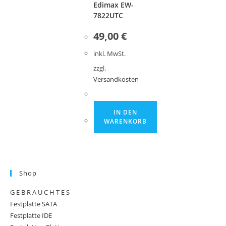
Edimax EW-
7822UTC
49,00
€
inkl. MwSt.
zzgl.
Versandkosten
IN DEN
WARENKORB
Shop
G E B R A U C H T E S
Festplatte SATA
Festplatte IDE