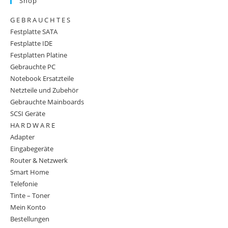
Shop
G E B R A U C H T E S
Festplatte SATA
Festplatte IDE
Festplatten Platine
Gebrauchte PC
Notebook Ersatzteile
Netzteile und Zubehör
Gebrauchte Mainboards
SCSI Geräte
HA R D W A R E
Adapter
Eingabegeräte
Router & Netzwerk
Smart Home
Telefonie
Tinte – Toner
Mein Konto
Bestellungen