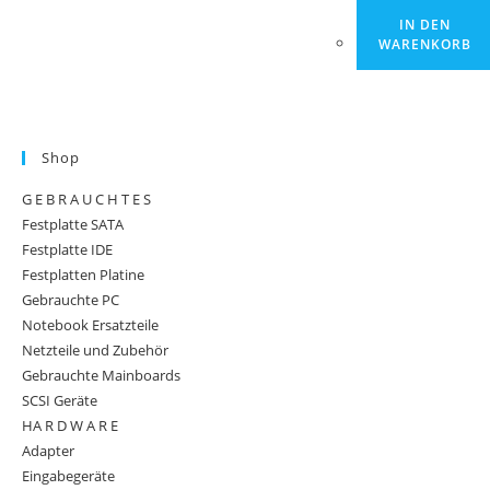
IN DEN
WARENKORB
Shop
G E B R A U C H T E S
Festplatte SATA
Festplatte IDE
Festplatten Platine
Gebrauchte PC
Notebook Ersatzteile
Netzteile und Zubehör
Gebrauchte Mainboards
SCSI Geräte
HA R D W A R E
Adapter
Eingabegeräte