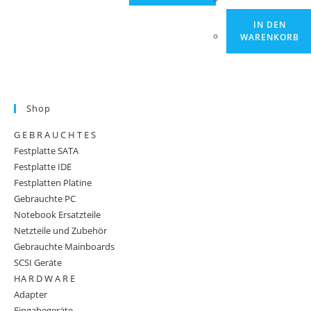
IN DEN
WARENKORB
Shop
G E B R A U C H T E S
Festplatte SATA
Festplatte IDE
Festplatten Platine
Gebrauchte PC
Notebook Ersatzteile
Netzteile und Zubehör
Gebrauchte Mainboards
SCSI Geräte
HA R D W A R E
Adapter
Eingabegeräte