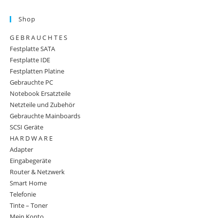
Shop
G E B R A U C H T E S
Festplatte SATA
Festplatte IDE
Festplatten Platine
Gebrauchte PC
Notebook Ersatzteile
Netzteile und Zubehör
Gebrauchte Mainboards
SCSI Geräte
HA R D W A R E
Adapter
Eingabegeräte
Router & Netzwerk
Smart Home
Telefonie
Tinte – Toner
Mein Konto