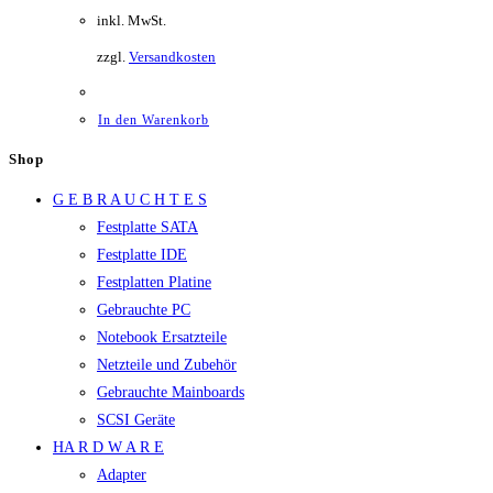
inkl. MwSt.
zzgl.
Versandkosten
In den Warenkorb
Shop
G E B R A U C H T E S
Festplatte SATA
Festplatte IDE
Festplatten Platine
Gebrauchte PC
Notebook Ersatzteile
Netzteile und Zubehör
Gebrauchte Mainboards
SCSI Geräte
HA R D W A R E
Adapter