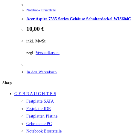
Notebook Ersatzteile
Acer Aspire 7535 Series Gehäuse Schalterdeckel WIS604C
10,00
€
inkl. MwSt.
zzgl.
Versandkosten
In den Warenkorb
Shop
G E B R A U C H T E S
Festplatte SATA
Festplatte IDE
Festplatten Platine
Gebrauchte PC
Notebook Ersatzteile