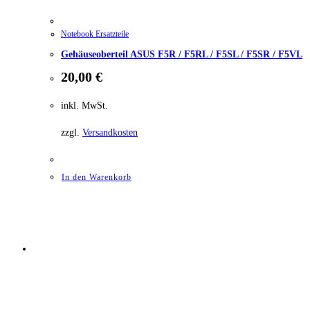
Notebook Ersatzteile
Gehäuseoberteil ASUS F5R / F5RL / F5SL / F5SR / F5VL
20,00
€
inkl. MwSt.
zzgl.
Versandkosten
In den Warenkorb